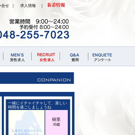
い合せ
｜
求人情報
｜
一緒にイチャイチャして、楽しい
時間を過ごしましょうね
樹里
30歳