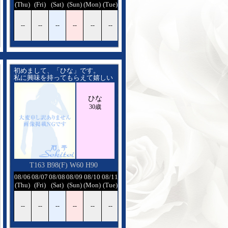
(Wed)
(Thu)
(Fri)
(Sat)
(Sun)
(Mon)
(Tue)
(Wed)
--
--
--
--
--
--
--
--
初めまして、「ひな」です。
私に興味を持ってもらえて嬉しい
です
この種のお仕事は初めてでワクワ
ひな
クドキドキしています。
一緒に官能の世界を楽しみません
30歳
か。
素敵な時間だったって思って頂け
るように精一杯
頑張りますので、宜しくお願い致
します
T163 B98(F) W60 H90
08/12
08/06
08/07
08/08
08/09
08/10
08/11
08/12
(Wed)
(Thu)
(Fri)
(Sat)
(Sun)
(Mon)
(Tue)
(Wed)
--
--
--
--
--
--
--
--