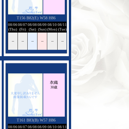
T156 B82(E) W58 H86
08/12
08/06
08/07
08/08
08/09
08/10
08/11
08/12
(Wed)
(Thu)
(Fri)
(Sat)
(Sun)
(Mon)
(Tue)
(Wed)
--
--
--
--
--
--
--
--
衣織
30歳
T161 B83(B) W57 H86
08/12
08/06
08/07
08/08
08/09
08/10
08/11
08/12