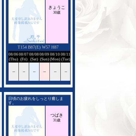
きょうこ
30歳
T154 B87(E) W57 H87
08/12
08/06
08/07
08/08
08/09
08/10
08/11
08/12
(Wed)
(Thu)
(Fri)
(Sat)
(Sun)
(Mon)
(Tue)
(Wed)
--
--
--
--
--
--
--
--
日頃のお疲れをしっとり癒しま
す。
まだまだ未熟ですが精一杯がんば
ります。
つばき
笑顔でお待ちしていますね。
ぜひ足を運んでください。
31歳
そしてゆっくり楽しんでください