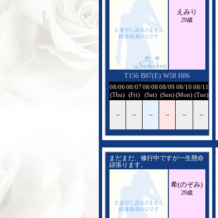
えみり
29歳
T156 B87(E) W58 H86
08/06
08/07
08/08
08/09
08/10
08/11
08
(Thu)
(Fri)
(Sat)
(Sun)
(Mon)
(Tue)
(W
--
--
--
--
--
--
-
まだまだ、修行中ですが一生懸命
頑張ります。
2人だけの世界に没頭しましょ
希(のぞみ)
う。 貴方の変態な本性呼び覚まし
ます♡
29歳
〇ットは勉強中なので、付き合っ
てくれる方募集中です！