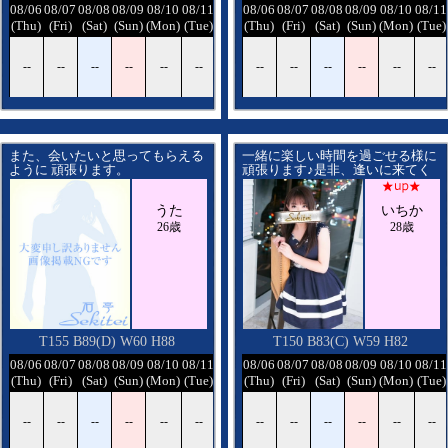
/12
08/06
08/07
08/08
08/09
08/10
08/11
08/12
08/06
08/07
08/08
08/09
08/10
08/11
ed)
(Thu)
(Fri)
(Sat)
(Sun)
(Mon)
(Tue)
(Wed)
(Thu)
(Fri)
(Sat)
(Sun)
(Mon)
(Tue)
-
--
--
--
--
--
--
--
--
--
--
--
--
--
また、会いたいと思ってもらえる
一緒に楽しい時間を過ごせる様に
ように 頑張ります。
頑張ります♪是非、逢いに来てく
優しくしてください。
ださい。
一緒に楽しい時間を過ごしまし
うた
いちか
ょ。
宜しくお願いします
26歳
28歳
T155 B89(D) W60 H88
T150 B83(C) W59 H82
/12
08/06
08/07
08/08
08/09
08/10
08/11
08/12
08/06
08/07
08/08
08/09
08/10
08/11
ed)
(Thu)
(Fri)
(Sat)
(Sun)
(Mon)
(Tue)
(Wed)
(Thu)
(Fri)
(Sat)
(Sun)
(Mon)
(Tue)
-
--
--
--
--
--
--
--
--
--
--
--
--
--