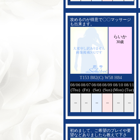
攻めるのが得意で〇〇マッサージ
も出来ます。
心身ともにリラックスして頂ける
様に精一杯頑張りますので楽しみ
らいか
にして下さい。
30歳
T153 B82(C) W58 H84
08/06
08/07
08/08
08/09
08/10
08/11
08
(Thu)
(Fri)
(Sat)
(Sun)
(Mon)
(Tue)
(W
--
--
--
--
--
--
-
初めまして、ご希望のプレイや要
望などありましたら教えて下さ
い。楽しく過ごしましょ