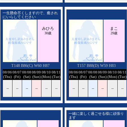
一生懸命尽くしますので、癒され
にいらしてください
みひろ
まこ
30歳
29歳
T148 B86(C) W60 H87
T157 B88(D) W59 H83
/12
08/06
08/07
08/08
08/09
08/10
08/11
08/12
08/06
08/07
08/08
08/09
08/10
08/11
ed)
(Thu)
(Fri)
(Sat)
(Sun)
(Mon)
(Tue)
(Wed)
(Thu)
(Fri)
(Sat)
(Sun)
(Mon)
(Tue)
-
--
--
--
--
--
--
--
--
--
--
--
--
--
一緒に楽しく過ごせる様に頑張り
ます