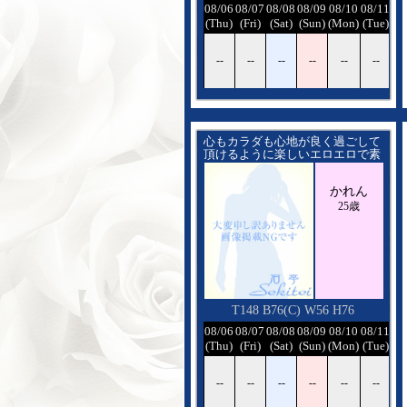
08/06
08/07
08/08
08/09
08/10
08/11
08
(Thu)
(Fri)
(Sat)
(Sun)
(Mon)
(Tue)
(W
--
--
--
--
--
--
-
心もカラダも心地が良く過ごして
頂けるように楽しいエロエロで素
敵な時間を過ごしましょ
かれん
25歳
T148 B76(C) W56 H76
08/06
08/07
08/08
08/09
08/10
08/11
08
(Thu)
(Fri)
(Sat)
(Sun)
(Mon)
(Tue)
(W
--
--
--
--
--
--
-