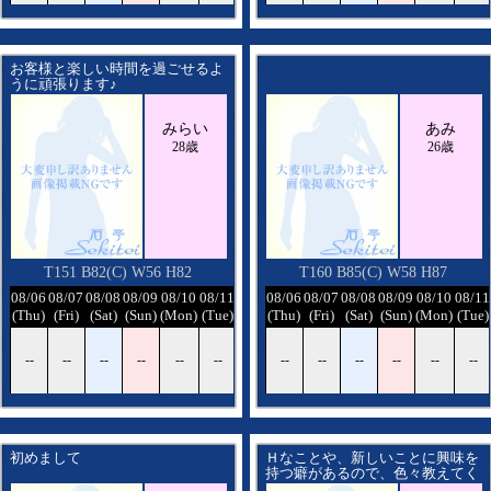
お客様と楽しい時間を過ごせるよ
うに頑張ります♪
みらい
あみ
28歳
26歳
T151 B82(C) W56 H82
T160 B85(C) W58 H87
/12
08/06
08/07
08/08
08/09
08/10
08/11
08/12
08/06
08/07
08/08
08/09
08/10
08/11
ed)
(Thu)
(Fri)
(Sat)
(Sun)
(Mon)
(Tue)
(Wed)
(Thu)
(Fri)
(Sat)
(Sun)
(Mon)
(Tue)
-
--
--
--
--
--
--
--
--
--
--
--
--
--
初めまして
Ｈなことや、新しいことに興味を
持つ癖があるので、色々教えてく
ださい。