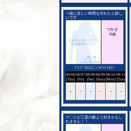
一緒に楽しい時間を作れたら嬉し
いです
そして一緒に気持ちよくなれる様
に 一生懸命ご奉仕させていただき
つかさ
ます
30歳
T157 B82(C) W59 H83
08/06
08/07
08/08
08/09
08/10
08/11
08
(Thu)
(Fri)
(Sat)
(Sun)
(Mon)
(Tue)
(W
--
--
--
--
--
--
-
マ〇トが三度の飯より好きかもし
れません！！
マ〇トも好きなので、マ〇ト好き