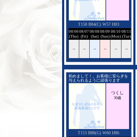
T158 B84(C) W57 H83
08/06
08/07
08/08
08/09
08/10
08/11
08
(Thu)
(Fri)
(Sat)
(Sun)
(Mon)
(Tue)
(W
--
--
--
--
--
--
-
初めまして！。お客様に安らぎを
与えられるように頑張ります
つくし
30歳
T153 B88(G) W60 H86