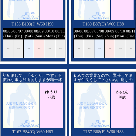
T153 B103(I) W60 H90
T160 B87(D) W60 H88
/12
08/06
08/07
08/08
08/09
08/10
08/11
08/12
08/06
08/07
08/08
08/09
08/10
08/11
ed)
(Thu)
(Fri)
(Sat)
(Sun)
(Mon)
(Tue)
(Wed)
(Thu)
(Fri)
(Sat)
(Sun)
(Mon)
(Tue)
-
--
--
--
--
--
--
--
--
--
--
--
--
--
初めまして、「ゆうり、です」不
初めての業界なので、緊張してま
慣れな事も沢山ありますが精一杯
すが仲良くして下さいね。癒しの
頑張ります
お時間を一緒に過ごせるように頑
張ります。
ゆうり
かのん
27歳
26歳
T163 B84(C) W60 H83
T157 B88(F) W60 H88