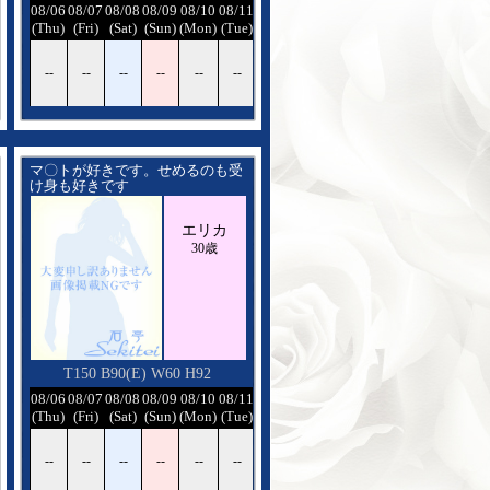
08/12
08/06
08/07
08/08
08/09
08/10
08/11
08/12
(Wed)
(Thu)
(Fri)
(Sat)
(Sun)
(Mon)
(Tue)
(Wed)
--
--
--
--
--
--
--
--
マ〇トが好きです。せめるのも受
け身も好きです
日頃の疲れが取れる様に癒しのお
手伝いをさせてください
エリカ
笑顔になってもらえるよう頑張り
ます
30歳
T150 B90(E) W60 H92
08/12
08/06
08/07
08/08
08/09
08/10
08/11
08/12
(Wed)
(Thu)
(Fri)
(Sat)
(Sun)
(Mon)
(Tue)
(Wed)
--
--
--
--
--
--
--
--