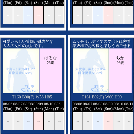
ed)
(Thu)
(Fri)
(Sat)
(Sun)
(Mon)
(Tue)
(Wed)
(Thu)
(Fri)
(Sat)
(Sun)
(Mon)
(Tue)
-
--
--
--
--
--
--
--
--
--
--
--
--
--
可愛いらしい笑顔が魅力的な
ムッチリボディでのマ〇トは密着
大人の女性の入店です。
感抜群でお客様と楽しく過ごせる
ように頑張ります。
色白で可愛らしい笑顔に
宜しくお願いします。
はるな
ちか
☆キラキラ☆した瞳がとても印象
的で
26歳
26歳
その姿が皆様の脳裏にしっかりと
焼きついてしまうに違いありませ
ん。
どちらかというと
”おっとり癒し系”の女の子で
全身からそのオーラが
あふれ出しております。
T160 B90(F) W58 H85
T161 B92(F) W60 H90
そんな 彼女と恋人感覚で
/12
08/06
08/07
08/08
08/09
08/10
08/11
08/12
08/06
08/07
08/08
08/09
08/10
08/11
過ごす時間はまったりと
寄り添いながら
ed)
(Thu)
(Fri)
(Sat)
(Sun)
(Mon)
(Tue)
(Wed)
(Thu)
(Fri)
(Sat)
(Sun)
(Mon)
(Tue)
楽しい雰囲気の中で
時間が流れていくはずです。
-
--
--
--
--
--
--
--
--
--
--
--
--
--