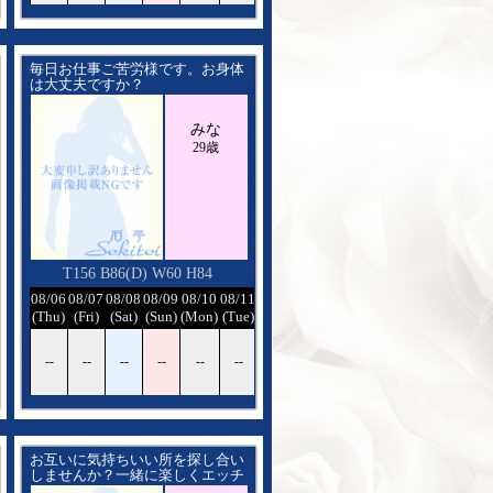
毎日お仕事ご苦労様です。お身体
は大丈夫ですか？
たまには息抜きして下さいね♪
恋人同士のようなイチャイチャす
みな
るのが大好きです。
裸と裸の温もりを一緒に感じ楽し
29歳
い時間を過ごしましょう
T156 B86(D) W60 H84
08/12
08/06
08/07
08/08
08/09
08/10
08/11
08/12
(Wed)
(Thu)
(Fri)
(Sat)
(Sun)
(Mon)
(Tue)
(Wed)
--
--
--
--
--
--
--
--
お互いに気持ちいい所を探し合い
しませんか？一緒に楽しくエッチ
な時間を過ごしましょう