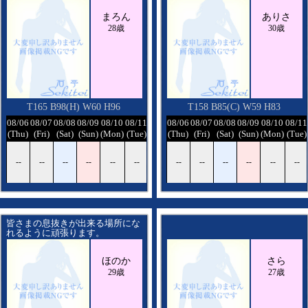
けっこう、はまりやすいです
まろん
ありさ
楽しい時間を一緒に過ごしましょ
28歳
30歳
T165 B98(H) W60 H96
T158 B85(C) W59 H83
/12
08/06
08/07
08/08
08/09
08/10
08/11
08/12
08/06
08/07
08/08
08/09
08/10
08/11
ed)
(Thu)
(Fri)
(Sat)
(Sun)
(Mon)
(Tue)
(Wed)
(Thu)
(Fri)
(Sat)
(Sun)
(Mon)
(Tue)
-
--
--
--
--
--
--
--
--
--
--
--
--
--
皆さまの息抜きが出来る場所にな
れるように頑張ります。
ほのか
さら
29歳
27歳