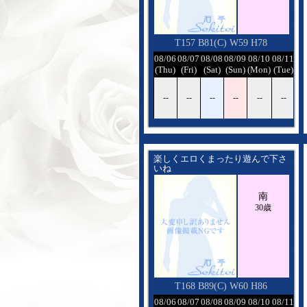
仲良くして下さい
T157 B81(C) W59 H78
08/06
08/07
08/08
08/09
08/10
08/11
08
(Thu)
(Fri)
(Sat)
(Sun)
(Mon)
(Tue)
(W
--
--
--
--
--
--
-
楽しくエロくまったり遊んで下さ
いね
南
30歳
T168 B89(C) W60 H86
08/06
08/07
08/08
08/09
08/10
08/11
08