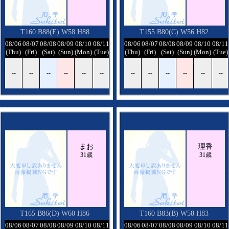
T160 B88(E) W58 H88
T155 B80(C) W56 H82
/12
08/06
08/07
08/08
08/09
08/10
08/11
08/12
08/06
08/07
08/08
08/09
08/10
08/11
ed)
(Thu)
(Fri)
(Sat)
(Sun)
(Mon)
(Tue)
(Wed)
(Thu)
(Fri)
(Sat)
(Sun)
(Mon)
(Tue)
-
--
--
--
--
--
--
--
--
--
--
--
--
--
まお
理香
31歳
31歳
T165 B86(D) W60 H86
T160 B83(B) W58 H83
/12
08/06
08/07
08/08
08/09
08/10
08/11
08/12
08/06
08/07
08/08
08/09
08/10
08/11