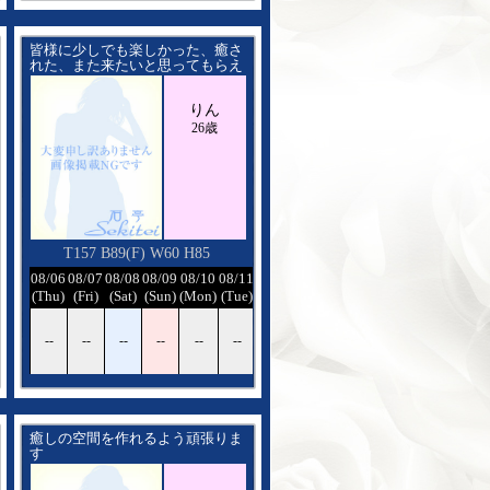
皆様に少しでも楽しかった、癒さ
れた、また来たいと思ってもらえ
るように精一杯頑張りますので宜
しくお願いします
りん
26歳
T157 B89(F) W60 H85
08/12
08/06
08/07
08/08
08/09
08/10
08/11
08/12
(Wed)
(Thu)
(Fri)
(Sat)
(Sun)
(Mon)
(Tue)
(Wed)
--
--
--
--
--
--
--
--
癒しの空間を作れるよう頑張りま
す
たくさんいちゃいちゃしましょう
ね