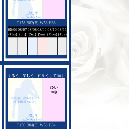
T158 B82(B) W58 H88
08/12
08/06
08/07
08/08
08/09
08/10
08/11
08/12
(Wed)
(Thu)
(Fri)
(Sat)
(Sun)
(Mon)
(Tue)
(Wed)
--
--
--
--
--
--
--
--
明るく、楽しく、仲良くして頂け
る様に頑張ります
ゆい
30歳
T150 B84(C) W58 H84